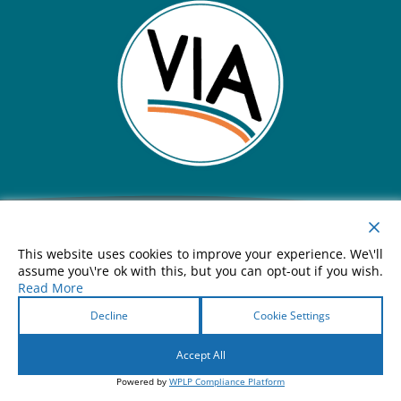
© 2025 VIA Institut für Bildung und Beruf, ein
Angebot der EZplus GmbH,
This website uses cookies to improve your experience. We\'ll
assume you\'re ok with this, but you can opt-out if you wish.
Read More
Wildunger Str. 4, 70372 Stuttgart,
Telefon:
0711 / 958157-40,
Decline
Cookie Settings
Email:
info@ezplus.de
Accept All
Powered by
WPLP Compliance Platform