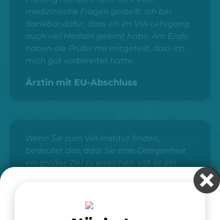
medizinische Fragen gestellt. Ich bin
dankbar dafür, dass ich im VIA-Lehrgang
auch viel Medizin gelernt habe. Am Ende
haben die Prüfer mir mitgeteilt, dass ich
mich gut vorbereitet hatte.
Ärztin mit EU-Abschluss
Wenn Sie zum VIA-Institut finden,
bedeutet das, dass Sie eine Gelegenheit
ein großes Ziel zu erreichen. VIA ist ein
zuverlässiges und sorgfältig
eingerichtetes Institut, das uns als
ausländische Ärztinnen und Ärzte alles,
was wir für unseren Weg nach