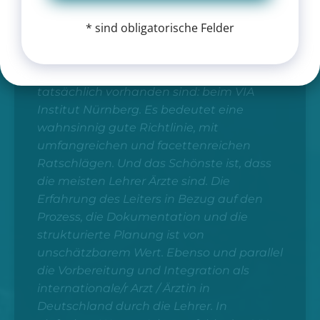
ich den Weg der Approbation alleine
gehen muss. Als ich das VIA Institut fand
* sind obligatorische Felder
und kennenlernte, merkte ich, dass ich
nicht allein bin und dass alle Antworten
und Unterstützung, die ich suchte,
tatsächlich vorhanden sind: beim VIA
Institut Nürnberg. Es bedeutet eine
wahnsinnig gute Richtlinie, mit
umfangreichen und facettenreichen
Ratschlägen. Und das Schönste ist, dass
die meisten Lehrer Ärzte sind. Die
Erfahrung des Leiters in Bezug auf den
Prozess, die Dokumentation und die
strukturierte Planung ist von
unschätzbarem Wert. Ebenso und parallel
die Vorbereitung und Integration als
internationale/r Arzt / Ärztin in
Deutschland durch die Lehrer. In